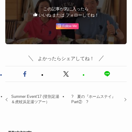
この記事が気に入ったら
いいね または フォローしてね！
Follow Me
よかったらシェアしてね！
Summer Event'17 (登別足湯
? 夏の『ホームステイ』
＆虎杖浜足湯ツアー）
Part② ?