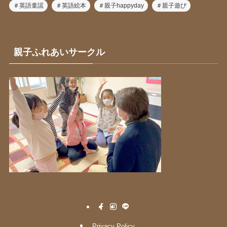
＃英語童謡
＃英語絵本
＃親子happyday
＃親子遊び
親子ふれあいサークル
Privacy Policy