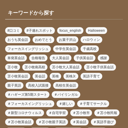
キーワードから探す
#口コミ
#子連れスポット
focus_english
Halloween
おうち英会話
おめでとう
お菓子沢山
ハロウィン
フォーカスイングリッシュ
中学生英会話
千歳高校
単発英会話
合格報告
大人英会話
子供英会話
感謝
苫小牧
苫小牧南高校
苫小牧大人英会話
苫小牧子供英会話
苫小牧英会話
英会話
英検
英検Jr.
英語子育て
親子英語
高校入試面接
高校生英会話
＃ハギーズ第5期スタート
＃バイリンガル
＃フォーカスイングリッシュ
＃嬉しい
＃子育てサークル
＃新型コロナウィルス
＃自宅学習
＃苫小牧市
＃苫小牧民報
＃苫小牧英会話
＃苫小牧親子英語
＃英会話
＃英語手遊び