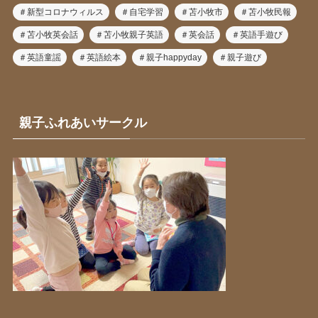
＃新型コロナウィルス
＃自宅学習
＃苫小牧市
＃苫小牧民報
＃苫小牧英会話
＃苫小牧親子英語
＃英会話
＃英語手遊び
＃英語童謡
＃英語絵本
＃親子happyday
＃親子遊び
親子ふれあいサークル