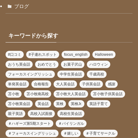
ブログ
キーワードから探す
#口コミ
#子連れスポット
focus_english
Halloween
おうち英会話
おめでとう
お菓子沢山
ハロウィン
フォーカスイングリッシュ
中学生英会話
千歳高校
単発英会話
合格報告
大人英会話
子供英会話
感謝
苫小牧
苫小牧南高校
苫小牧大人英会話
苫小牧子供英会話
苫小牧英会話
英会話
英検
英検Jr.
英語子育て
親子英語
高校入試面接
高校生英会話
＃ハギーズ第5期スタート
＃バイリンガル
＃フォーカスイングリッシュ
＃嬉しい
＃子育てサークル