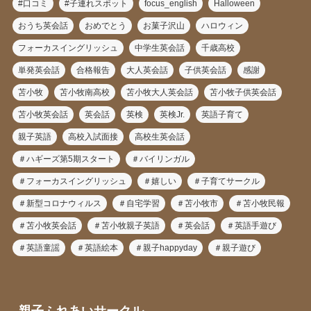
#口コミ
#子連れスポット
focus_english
Halloween
おうち英会話
おめでとう
お菓子沢山
ハロウィン
フォーカスイングリッシュ
中学生英会話
千歳高校
単発英会話
合格報告
大人英会話
子供英会話
感謝
苫小牧
苫小牧南高校
苫小牧大人英会話
苫小牧子供英会話
苫小牧英会話
英会話
英検
英検Jr.
英語子育て
親子英語
高校入試面接
高校生英会話
＃ハギーズ第5期スタート
＃バイリンガル
＃フォーカスイングリッシュ
＃嬉しい
＃子育てサークル
＃新型コロナウィルス
＃自宅学習
＃苫小牧市
＃苫小牧民報
＃苫小牧英会話
＃苫小牧親子英語
＃英会話
＃英語手遊び
＃英語童謡
＃英語絵本
＃親子happyday
＃親子遊び
親子ふれあいサークル