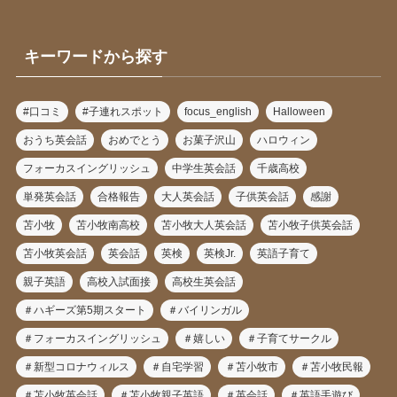
キーワードから探す
#口コミ
#子連れスポット
focus_english
Halloween
おうち英会話
おめでとう
お菓子沢山
ハロウィン
フォーカスイングリッシュ
中学生英会話
千歳高校
単発英会話
合格報告
大人英会話
子供英会話
感謝
苫小牧
苫小牧南高校
苫小牧大人英会話
苫小牧子供英会話
苫小牧英会話
英会話
英検
英検Jr.
英語子育て
親子英語
高校入試面接
高校生英会話
＃ハギーズ第5期スタート
＃バイリンガル
＃フォーカスイングリッシュ
＃嬉しい
＃子育てサークル
＃新型コロナウィルス
＃自宅学習
＃苫小牧市
＃苫小牧民報
＃苫小牧英会話
＃苫小牧親子英語
＃英会話
＃英語手遊び