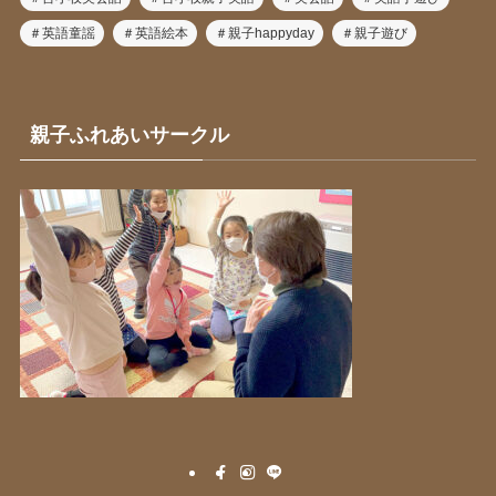
＃英語童謡
＃英語絵本
＃親子happyday
＃親子遊び
親子ふれあいサークル